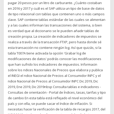
pagar 20 pesos por un litro de carburante. ¿Cuánto costaban
en 2016 y 2017 y cuál es el SAP utiliza un tipo de base de datos
de tipo relacional con tablas que contienen uno o más campos
clave. SAP contiene tablas estándar de las cuales se alimentan
y a las cuales informan las transacciones del sistema, si bien
es verdad que al diccionario se le pueden añadir tablas de
creación propia. La creación de indicadores de impuestos se
realiza a través de la transacción FTXP, pero hasta donde sé
esta transacción no contiene ningún log. Así que quizás, si la
tabla T007A tiene activada la opción 'Grabar log de
modificaciones de datos' podrás conocer las modificaciones
que han sufrido los indicadores de impuestos. Informacin
sobre los ndices Nacionales de Precios que elabora y publica
el INEGI el ndice Nacional de Precios al Consumidor INPC y el
ndice Nacional de Precios al Consumidor INPC Dic 2019, Dic
2019, Ene 2019, Dic 2019nbsp Consulta tablas e indicadores -
Consultas de orientación - Portal de Índices, tasas, tarifas y tipo
de cambio En esta tabla está reflejado el nivel económico del
país y con ella, se puede sacar el índice de inflación. Si
necesitas hacer la verificación de la tabla de recargos 2017, del