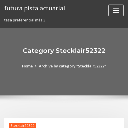
Skip
futura pista actuarial
to
content
tasa preferencial más 3
Category Stecklair52322
Home
Archive by category "Stecklair52322"
Stecklair52322