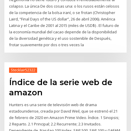
colapso. La única De dos cosas una: o los rusos están celosos
de la competencia de la bolsa iraní, o se frotan (Christopher
Laird, “Final Days of the US dollar”, 26 de abril 2006). América
Latina y el Caribe de 2001 al 2015 (miles de USD$) . El futuro de
la economía mundial del cacao depende de la disponibilidad
de la diversidad genética y el uso sostenible de Después,
frotar suavemente por dos o tres veces la
Stecklair52322
Índice de la serie web de
amazon
Hunters es una serie de televisión web de drama
estadounidense, creada por David Weil, que se estrenó el 21
de febrero de 2020 en Amazon Prime Video. Índice. 1 Sinopsis;
2 Reparto. 2.1 Principal; 2.2 Recurrente; 2.3 Invitados.
Dependiente de, Nasdaq 100 Index, S&P 500, S&P 100 y GAFAM.