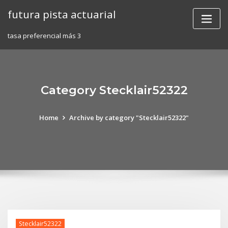
Skip
futura pista actuarial
to
content
tasa preferencial más 3
Category Stecklair52322
Home
Archive by category "Stecklair52322"
Stecklair52322