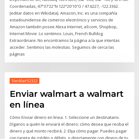
Coordenadas, 47°37′22″N 122°20′10″O / 47.6227, -122.3362.
[editar datos en Wikidata]. Amazon, Inc. es una compañía
estadounidense de comercio electrónico y servicios de
Amazon también posee Alexa Internet, a9.com, Shopbop,
Internet Movie Lo sentimos. Louis, French Bulldog
Extraordinare. No encontramos la página a la que intentas
acceder. Sentimos las molestias. Seguimos de cerca las
páginas
Stecklair52322
Enviar walmart a walmart
en línea
Cómo Enviar dinero en linea. 1. Seleccione un destinatario.
Díganos a quién le enviará el dinero; cómo desea que reciba el
dinero y qué monto recibirá. 2. Elija cómo pagar. Puedes pagar
con tarjeta de crédito o débito, o directamente con dinero de tu