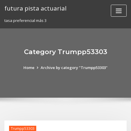
Skip
futura pista actuarial
to
content
tasa preferencial más 3
Category Trumpp53303
Home
Archive by category "Trumpp53303"
Trumpp53303