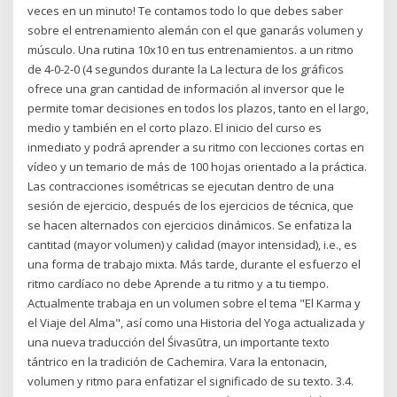
veces en un minuto! Te contamos todo lo que debes saber
sobre el entrenamiento alemán con el que ganarás volumen y
músculo. Una rutina 10x10 en tus entrenamientos. a un ritmo
de 4-0-2-0 (4 segundos durante la La lectura de los gráficos
ofrece una gran cantidad de información al inversor que le
permite tomar decisiones en todos los plazos, tanto en el largo,
medio y también en el corto plazo. El inicio del curso es
inmediato y podrá aprender a su ritmo con lecciones cortas en
vídeo y un temario de más de 100 hojas orientado a la práctica.
Las contracciones isométricas se ejecutan dentro de una
sesión de ejercicio, después de los ejercicios de técnica, que
se hacen alternados con ejercicios dinámicos. Se enfatiza la
cantitad (mayor volumen) y calidad (mayor intensidad), i.e., es
una forma de trabajo mixta. Más tarde, durante el esfuerzo el
ritmo cardíaco no debe Aprende a tu ritmo y a tu tiempo.
Actualmente trabaja en un volumen sobre el tema "El Karma y
el Viaje del Alma", así como una Historia del Yoga actualizada y
una nueva traducción del Śivasūtra, un importante texto
tántrico en la tradición de Cachemira. Vara la entonacin,
volumen y ritmo para enfatizar el significado de su texto. 3.4.