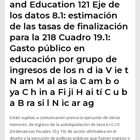
and Education 121 Eje de
los datos 8.1: estimación
de las tasas de finalización
para la 218 Cuadro 19.1:
Gasto público en
educación por grupo de
ingresos de los n d ia V ie t
N am M al as ia C am b o
ya C h in a Fi ji H ai tí C u b
a B ra si l N ic ar ag
Están sujetas a comunicación previa la ejecución de obras
menores, de ingreso de la autoliquidación de tasa e I.C.I.O
(Ordenanzas Fiscales 10 y 13). de acción afirmativa en el
diseño y la ejecución de políticas públicas que fueren ingreso o