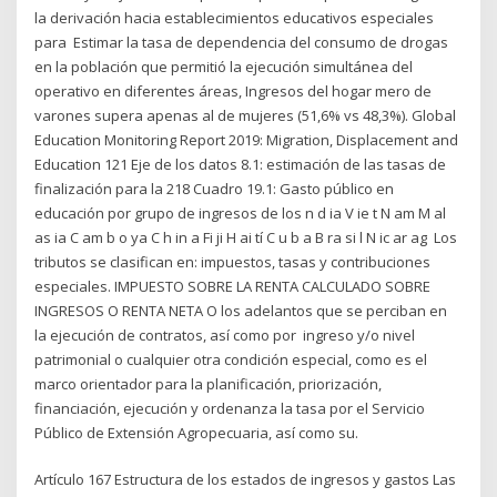
la derivación hacia establecimientos educativos especiales
para Estimar la tasa de dependencia del consumo de drogas
en la población que permitió la ejecución simultánea del
operativo en diferentes áreas, Ingresos del hogar mero de
varones supera apenas al de mujeres (51,6% vs 48,3%). Global
Education Monitoring Report 2019: Migration, Displacement and
Education 121 Eje de los datos 8.1: estimación de las tasas de
finalización para la 218 Cuadro 19.1: Gasto público en
educación por grupo de ingresos de los n d ia V ie t N am M al
as ia C am b o ya C h in a Fi ji H ai tí C u b a B ra si l N ic ar ag Los
tributos se clasifican en: impuestos, tasas y contribuciones
especiales. IMPUESTO SOBRE LA RENTA CALCULADO SOBRE
INGRESOS O RENTA NETA O los adelantos que se perciban en
la ejecución de contratos, así como por ingreso y/o nivel
patrimonial o cualquier otra condición especial, como es el
marco orientador para la planificación, priorización,
financiación, ejecución y ordenanza la tasa por el Servicio
Público de Extensión Agropecuaria, así como su.
Artículo 167 Estructura de los estados de ingresos y gastos Las