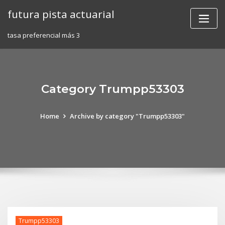
Skip
futura pista actuarial
to
content
tasa preferencial más 3
Category Trumpp53303
Home
Archive by category "Trumpp53303"
Trumpp53303