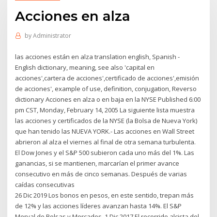
Acciones en alza
by
Administrator
las acciones están en alza translation english, Spanish -
English dictionary, meaning, see also 'capital en
acciones',cartera de acciones',certificado de acciones',emisión
de acciones', example of use, definition, conjugation, Reverso
dictionary Acciones en alza o en baja en la NYSE Published 6:00
pm CST, Monday, February 14, 2005 La siguiente lista muestra
las acciones y certificados de la NYSE (la Bolsa de Nueva York)
que han tenido las NUEVA YORK.- Las acciones en Wall Street
abrieron al alza el viernes al final de otra semana turbulenta.
El Dow Jones y el S&P 500 subieron cada uno más del 1%. Las
ganancias, si se mantienen, marcarían el primer avance
consecutivo en más de cinco semanas. Después de varias
caídas consecutivas
26 Dic 2019 Los bonos en pesos, en este sentido, trepan más
de 12% y las acciones líderes avanzan hasta 14%. El S&P
Merval de Bolsas y Mercados 1 Dic 2017 El recorrido alcista del