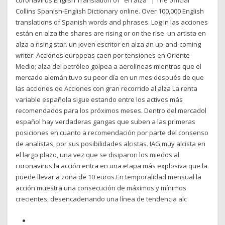
coronavirus English Translation of "en alza" | The official
Collins Spanish-English Dictionary online. Over 100,000 English
translations of Spanish words and phrases. Log In las acciones
están en alza the shares are rising or on the rise. un artista en
alza a rising star. un joven escritor en alza an up-and-coming
writer. Acciones europeas caen por tensiones en Oriente
Medio; alza del petróleo golpea a aerolíneas mientras que el
mercado alemán tuvo su peor día en un mes después de que
las acciones de Acciones con gran recorrido al alza La renta
variable española sigue estando entre los activos más
recomendados para los próximos meses. Dentro del mercadol
español hay verdaderas gangas que suben a las primeras
posiciones en cuanto a recomendación por parte del consenso
de analistas, por sus posibilidades alcistas. IAG muy alcista en
el largo plazo, una vez que se disiparon los miedos al
coronavirus la acción entra en una etapa más explosiva que la
puede llevar a zona de 10 euros.En temporalidad mensual la
acción muestra una consecución de máximos y mínimos
crecientes, desencadenando una línea de tendencia alc