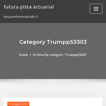
Skip
futura pista actuarial
to
content
tasa preferencial más 3
Category Trumpp53303
Home
Archive by category "Trumpp53303"
Trumpp53303