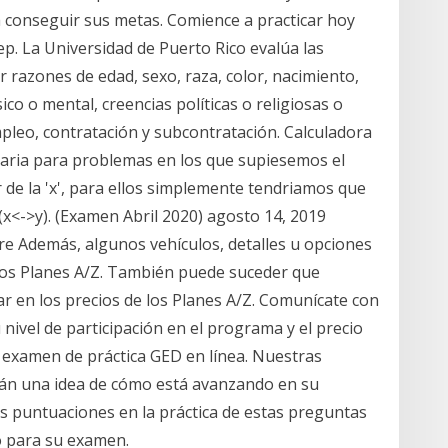
a conseguir sus metas. Comience a practicar hoy
p. La Universidad de Puerto Rico evalúa las
r razones de edad, sexo, raza, color, nacimiento,
ico o mental, creencias políticas o religiosas o
mpleo, contratación y subcontratación. Calculadora
naria para problemas en los que supiesemos el
r de la 'x', para ellos simplemente tendriamos que
a (x<->y). (Examen Abril 2020) agosto 14, 2019
 Además, algunos vehículos, detalles u opciones
 los Planes A/Z. También puede suceder que
ar en los precios de los Planes A/Z. Comunícate con
 nivel de participación en el programa y el precio
o examen de práctica GED en línea. Nuestras
arán una idea de cómo está avanzando en su
 puntuaciones en la práctica de estas preguntas
o para su examen.