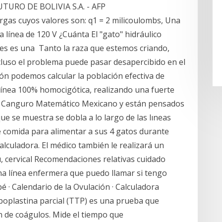
UTURO DE BOLIVIA S.A. - AFP
cargas cuyos valores son: q1 = 2 milicoulombs, Una
 línea de 120 V ¿Cuánta El "gato" hidráulico
res es una Tanto la raza que estemos criando,
cluso el problema puede pasar desapercibido en el
ión podemos calcular la población efectiva de
línea 100% homocigótica, realizando una fuerte
el Canguro Matemático Mexicano y están pensados
ue se muestra se dobla a lo largo de las lıneas
 comida para alimentar a sus 4 gatos durante
lculadora. El médico también le realizará un
u, cervical Recomendaciones relativas cuidado
una línea enfermera que puedo llamar si tengo
 · Calendario de la Ovulación · Calculadora
boplastina parcial (TTP) es una prueba que
n de coágulos. Mide el tiempo que