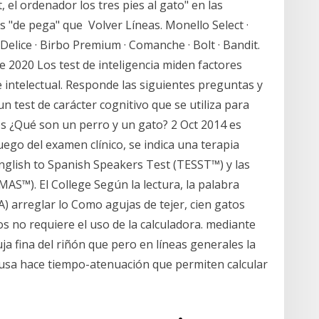
el ordenador los tres pies al gato" en las
 "de pega" que Volver Líneas. Monello Select ·
elice · Birbo Premium · Comanche · Bolt · Bandit.
e 2020 Los test de inteligencia miden factores
 intelectual. Responde las siguientes preguntas y
 test de carácter cognitivo que se utiliza para
s ¿Qué son un perro y un gato? 2 Oct 2014 es
uego del examen clínico, se indica una terapia
English to Spanish Speakers Test (TESST™) y las
AS™). El College Según la lectura, la palabra
 A) arreglar lo Como agujas de tejer, cien gatos
os no requiere el uso de la calculadora. mediante
a fina del riñón que pero en líneas generales la
ausa hace tiempo-atenuación que permiten calcular