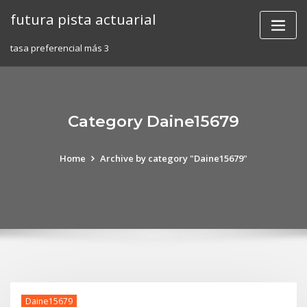
Skip
futura pista actuarial
to
content
tasa preferencial más 3
Category Daine15679
Home
Archive by category "Daine15679"
Daine15679