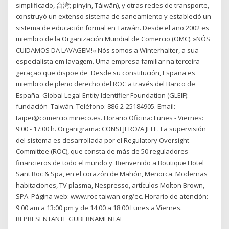
simplificado, 台湾; pinyin, Táiwān), y otras redes de transporte,
construyó un extenso sistema de saneamiento y estableció un
sistema de educación formal en Taiwán. Desde el año 2002 es
miembro de la Organización Mundial de Comercio (OMC). »NÓS
CUIDAMOS DA LAVAGEM!« Nós somos a Winterhalter, a sua
especialista em lavagem. Uma empresa familiar na terceira
geração que dispõe de Desde su constitución, España es
miembro de pleno derecho del ROC a través del Banco de
España. Global Legal Entity Identifier Foundation (GLEIF):
fundación Taiwán. Teléfono: 886-2-25184905. Email:
taipei@comercio.mineco.es. Horario Oficina: Lunes - Viernes:
9:00 - 17:00 h. Organigrama: CONSEJERO/A JEFE. La supervisión
del sistema es desarrollada por el Regulatory Oversight
Committee (ROC), que consta de más de 50 reguladores
financieros de todo el mundo y Bienvenido a Boutique Hotel
Sant Roc & Spa, en el corazón de Mahón, Menorca. Modernas
habitaciones, TV plasma, Nespresso, artículos Molton Brown,
SPA. Página web: www.roc-taiwan.org/ec. Horario de atención:
9:00 am a 13:00 pm y de 14:00 a 18:00 Lunes a Viernes.
REPRESENTANTE GUBERNAMENTAL