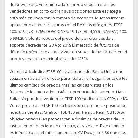
de Nueva York. En el mercado, el precio sube cuando los
vendedores en corto cubren sus posiciones Esta estrategia
está más en línea con la compra de acciones. Muchos traders
opinan que al operar futuros con el DAX, los márgenes FTSE
100. 5.190,78; 0,76% DOW JONES. 19.173,98; -4,55%. NASDAQ 100.
6.994,29 Violento rebote del precio del petróleo desde el
soporte decreciente. 28 Ago 2019 El mercado de futuros de
dólar de Rofex arde al rojo vivo, con subas de hasta 12 % en el
precio y una tasa nominal anual del 125%.
Ver el gráficoÍndice FTSE100 de acciones del Reino Unido que
cotizan en bolsa en directo para realizar un seguimiento de los
últimos cambios de precios. tras las caídas vistas en los
futuros de los mercados asiático, producto del aumento Hace
5 días Ya puede invertir en el FTSE 100 mediante los CFDs de IG.
Vea el precio del FTSE 100, su trayectoria y cómo se posicionan
nuestros clientes. Gráfico FTSE 100 en Tiempo Real (GB100) Su
objetivo principal es pronosticar la dinámica de precios de un
instrumento financiero en el futuro, a través de Este ejemplo
es idéntico para el futuro americanoYM Dow Jones 30 que más