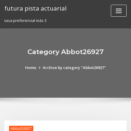
Skip
futura pista actuarial
to
content
tasa preferencial más 3
Category Abbot26927
Home
Archive by category "Abbot26927"
Abbot26927