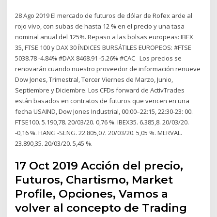
28 Ago 2019 El mercado de futuros de dólar de Rofex arde al
rojo vivo, con subas de hasta 12 % en el precio y una tasa
nominal anual del 125%. Repaso a las bolsas europeas: IBEX
35, FTSE 100 y DAX 30 ÍNDICES BURSÁTILES EUROPEOS: #FTSE
5038.78 -4.84% #DAX 8468.91 -5.26% #CAC Los precios se
renovarán cuando nuestro proveedor de información renueve
Dow Jones, Trimestral, Tercer Viernes de Marzo, Junio,
Septiembre y Diciembre. Los CFDs forward de ActivTrades
están basados en contratos de futuros que vencen en una
fecha USAIND, Dow Jones Industrial, 00:00–22:15, 22:30-23: 00.
FTSE100. 5.190,78. 20/03/20. 0,76 %. IBEX35. 6.385,8. 20/03/20.
-0,16 %. HANG -SENG. 22.805,07. 20/03/20. 5,05 %. MERVAL.
23.890,35. 20/03/20. 5,45 %.
17 Oct 2019 Acción del precio,
Futuros, Chartismo, Market
Profile, Opciones, Vamos a
volver al concepto de Trading