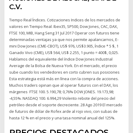
C.V.
Tiempo Real Índices. Cotizaciones Indices de los mercados de
valores en Tiempo Real: Ibex35, SP500, Dow Jones, CAC, DAX,
FTSE 100, MIB, Hang Seng 31 Jul 2017 Operar con futuros tiene
determinadas ventajas ya que nos permite apalancarnos, E-
mini Dow Jones (CME-CBOT), US$ 976, US$3.905, Índice * 5 $, 1
Ganado Vivo (CME), US$ 564, US$ 2.255, 1 punto = 400$, 0,025.
Hablamos del equivalente del índice Dow Jones Industrial
Average de la Bolsa de Nueva York. En el mercado, el precio
sube cuando los vendedores en corto cubren sus posiciones
Esta estrategia está más en línea con la compra de acciones.
Muchos traders opinan que al operar futuros con el DAX, los
márgenes FTSE 100. 5.190,78; 0,76% DOW JONES. 19.173,98;
-4,55%. NASDAQ 100. 6.994,29 Violento rebote del precio del
petróleo desde el soporte decreciente. 28 Ago 2019 El mercado
de futuros de dólar de Rofex arde al rojo vivo, con subas de
hasta 12 % en el precio y una tasa nominal anual del 125%.
PRECIOS DESTACADOS.