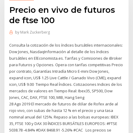
Precio en vivo de futuros
de ftse 100
by
Mark Zuckerberg
Consulta la cotización de los índices bursátiles internacionales:
Dow Jones, NasdaqInformación al detalle de los índices
bursátiles en ElEconomista.es. Tarifas y Comisiones de iBroker
para Futuros y Opciones. Opera con tarifas competitivas Precio
por contrato, Garantías Intradía Micro E-mini Dow Jones,
expand icon, US$ 1.25 Live Cattle / Ganado Vivo (CME), expand
icon, US$ 9.00 Tiempo Real Índices. Cotizaciones Indices de los
mercados de valores en Tiempo Real: Ibex35, SP500, Dow
Jones, CAC, DAX, FTSE 100, MIB, Hang Seng
28 Ago 2019 El mercado de futuros de dólar de Rofex arde al
rojo vivo, con subas de hasta 12 % en el precio y una tasa
nominal anual del 125%. Repaso a las bolsas europeas: IBEX
35, FTSE 100 y DAX 30 ÍNDICES BURSÁTILES EUROPEOS: #FTSE
5038.78 -4.84% #DAX 8468.91 -5.26% #CAC Los precios se